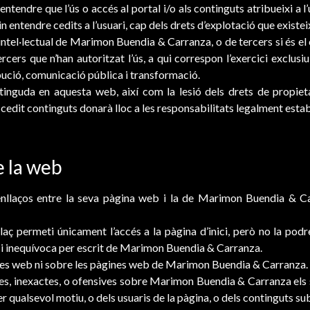
 entendre que l’ús o accés al portal i/o als continguts atribueixi 
in entendre cedits a l’usuari, cap dels drets d’explotació que existe
tel·lectual de Marimon Buendia & Carranza, o de tercers si és el ca
ers que n’han autoritzat l’ús, a qui correspon l’exercici exclusi
ibució, comunicació pública i transformació.
ntinguda en aquesta web, així com la lesió dels drets de propiet
 cedit continguts donarà lloc a les responsabilitats legalment estab
e la web
enllaços entre la seva pàgina web i la de Marimon Buendia & Ca
llaç permeti únicament l’accés a la pàgina d’inici, però no la po
sa i inequívoca per escrit de Marimon Buendia & Carranza.
nes web ni sobre les pàgines web de Marimon Buendia & Carranza.
es, inexactes, o ofensives sobre Marimon Buendia & Carranza els s
er qualsevol motiu, o dels usuaris de la pàgina, o dels continguts su