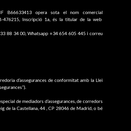
b NIF B66633413 opera sota el nom comercial
B-476215, Inscripció 1a, és la titular de la web
4 933 88 34 00, Whatsapp +34 654 605 445 i correu
redoria d’assegurances de conformitat amb la Llei
ssegurances”).
especial de mediadors d’assegurances, de corredors
eig de la Castellana, 44 , CP 28046 de Madrid, o bé