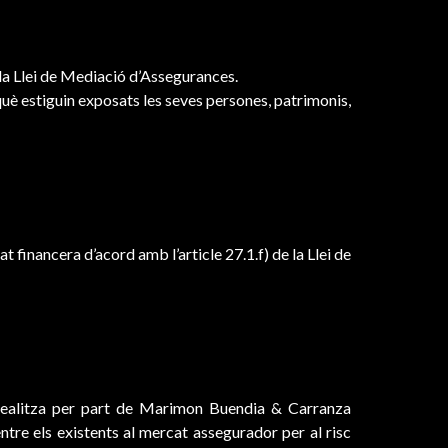
e la Llei de Mediació d’Assegurances.
què estiguin exposats les seves persones, patrimonis,
t financera d’acord amb l’article 27.1.f) de la Llei de
s realitza per part de Marimon Buendia & Carranza
ntre els existents al mercat assegurador per al risc