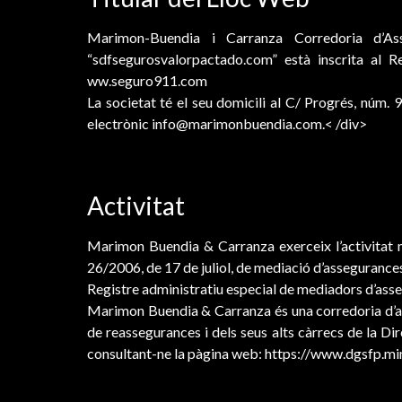
Marimon-Buendia i Carranza Corredoria d’As
“sdfsegurosvalorpactado.com” està inscrita al R
ww.seguro911.com
La societat té el seu domicili al C/ Progrés, nú
electrònic info@marimonbuendia.com.< /div>
Activitat
Marimon Buendia & Carranza exerceix l’activitat 
26/2006, de 17 de juliol, de mediació d’assegurance
Registre administratiu especial de mediadors d’ass
Marimon Buendia & Carranza és una corredoria d’as
de reassegurances i dels seus alts càrrecs de la D
consultant-ne la pàgina web: https://www.dgsfp.mi