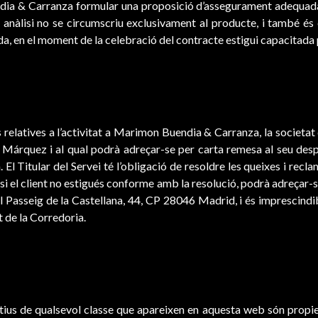
a & Carranza formular una proposició d’assegurament adequada a l
a anàlisi no se circumscriu exclusivament al producte, i també és e
ada, en el moment de la celebració del contracte estigui capacitada 
s relatives a l’activitat a Marimon Buendia & Carranza, la societat 
oz Márquez i al qual podrà adreçar-se per carta remesa al seu de
El Titular del Servei té l’obligació de resoldre les queixes i rec
 si el client no estigués conforme amb la resolució, podrà adreçar-s
l Passeig de la Castellana, 44, CP 28046 Madrid, i és imprescindi
t de la Corredoria.
ntius de qualsevol classe que apareixen en aquesta web són propi