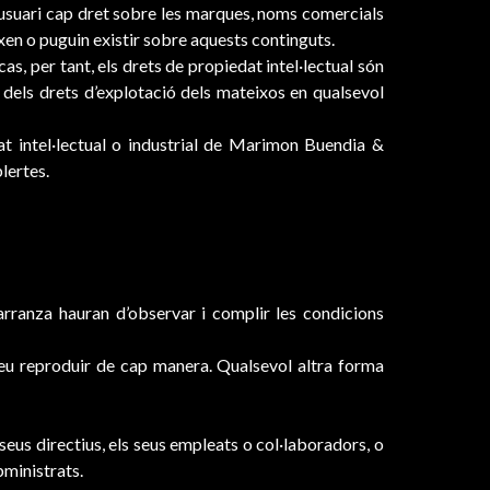
a l’usuari cap dret sobre les marques, noms comercials
ixen o puguin existir sobre aquests continguts.
s, per tant, els drets de propiedat intel·lectual són
u dels drets d’explotació dels mateixos en qualsevol
at intel·lectual o industrial de Marimon Buendia &
lertes.
rranza hauran d’observar i complir les condicions
dreu reproduir de cap manera. Qualsevol altra forma
eus directius, els seus empleats o col·laboradors, o
bministrats.