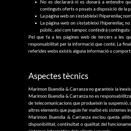
No es declararà ni es donarà a entendre qu
continguts oferts o posats a disposició de la p
La pàgina web on s’estableixi l’hiperenllaç nom
La pàgina web on s’estableixi l’hiperenllaç no
públic, així com tampoc contindrà continguts c
Pel que fa a les pàgines web de tercers a les q
responsabilitat per la informació que conté. La fi
referides webs existís alguna informació o comportam
Aspectes tècnics
Marimon Buendia & Carranza no garanteix la inexistènc
Marimon Buendia & Carranza no es responsabilitza de
de telecomunicacions que produeixin la suspensió, c
altres elements que puguin fer malbé els sistemes inf
Marimon Buendia & Carranza exclou queda alliber
disponibilitat, continuïtat o qualitat del funcioname
sistemes informàtics dels clients i usuaris.