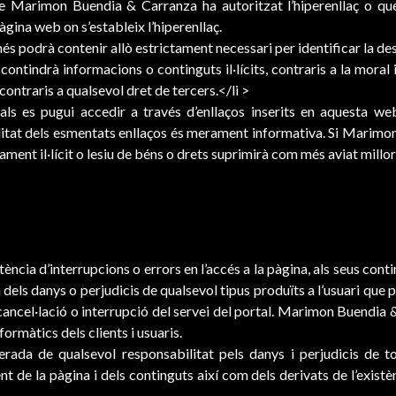
e Marimon Buendia & Carranza ha autoritzat l’hiperenllaç o qu
àgina web on s’estableix l’hiperenllaç.
és podrà contenir allò estrictament necessari per identificar la dest
 contindrà informacions o continguts il·lícits, contraris a la mora
ontraris a qualsevol dret de tercers.</li >
uals es pugui accedir a través d’enllaços inserits en aquesta
nalitat dels esmentats enllaços és merament informativa. Si Marim
ent il·lícit o lesiu de béns o drets suprimirà com més aviat millor 
ia d’interrupcions o errors en l’accés a la pàgina, als seus contin
ls danys o perjudicis de qualsevol tipus produïts a l’usuari que p
ancel·lació o interrupció del servei del portal. Marimon Buendia 
ormàtics dels clients i usuaris.
ada de qualsevol responsabilitat pels danys i perjudicis de t
nt de la pàgina i dels continguts així com dels derivats de l’exist