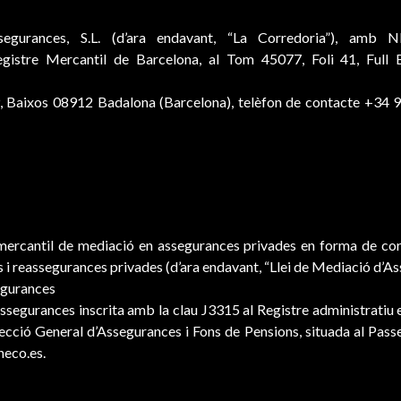
segurances, S.L. (d’ara endavant, “La Corredoria”), am
egistre Mercantil de Barcelona, al Tom 45077, Foli 41, Full 
m. 9, Baixos 08912 Badalona (Barcelona), telèfon de contacte +3
mercantil de mediació en assegurances privades en forma de cor
s i reassegurances privades (d’ara endavant, “Llei de Mediació d’A
egurances
segurances inscrita amb la clau J3315 al Registre administratiu 
irecció General d’Assegurances i Fons de Pensions, situada al Pass
neco.es.