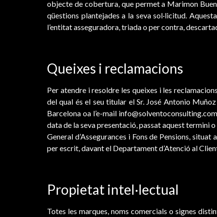
objecte de cobertura, que permet a Marimon Buendi
qüestions plantejades a la seva sol·licitud. Aquest
l’entitat asseguradora, triada o per contra, descart
Queixes i reclamacions
Per atendre i resoldre les queixes i les reclamacion
del qual és el seu titular el Sr. José Antonio Muñ
Barcelona oa l’e-mail info@solventoconsulting.com. 
data de la seva presentació, passat aquest termini o
General d’Assegurances i Fons de Pensions, situat a
per escrit, davant el Departament d’Atenció al Clien
Propietat intel·lectual
Totes les marques, noms comercials o signes disti