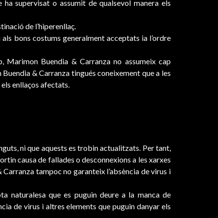
e ha supervisat o assumit de qualsevol manera els
inació de l’hiperenllaç.
l i als bons costums generalment acceptats ia l’ordre
 web, Marimon Buendia & Carranza no assumeix cap
on Buendia & Carranza tingués coneixement que a les
els enllaços afectats.
guts, ni que aquests es trobin actualitzats. Per tant,
ortin causa de fallades o desconnexions a les xarxes
& Carranza tampoc no garanteix l’absència de virus i
ota naturalesa que es puguin deure a la manca de
ència de virus i altres elements que puguin danyar els