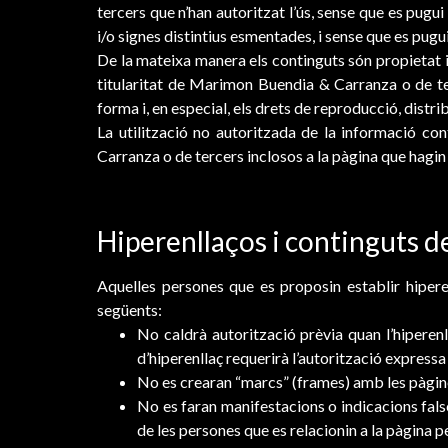
tercers que n’han autoritzat l’ús, sense que es pugui
i/o signes distintius esmentades, i sense que es pugu
De la mateixa manera els continguts són propietat in
titularitat de Marimon Buendia & Carranza o de terc
forma i, en especial, els drets de reproducció, distr
La utilització no autoritzada de la informació co
Carranza o de tercers inclosos a la pàgina que hagin
Hiperenllaços i continguts d
Aquelles persones que es proposin establir hiper
següents:
No caldrà autorització prèvia quan l’hiperen
d’hiperenllaç requerirà l’autorització expres
No es crearan “marcs” (frames) amb les pàgi
No es faran manifestacions o indicacions fals
de les persones que es relacionin a la pàgina p